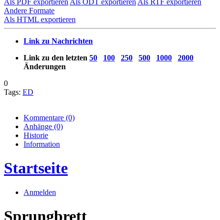
Als PDF exportieren
Als ODT exportieren
Als RTF exportieren
Andere Formate
Als HTML exportieren
Link zu Nachrichten
Link zu den letzten
50
100
250
500
1000
2000
Änderungen
0
Tags:
ED
Kommentare
(0)
Anhänge
(0)
Historie
Information
Startseite
Anmelden
Sprungbrett