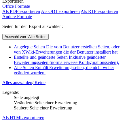
Exportieren
Office Formate
Als PDF exportieren
Als ODT exportieren
Als RTF exportieren
Andere Formate
Seiten für den Export auswählen:
Auswahl von:
Alle Seiten
Angelegte Seiten
Die vom Benutzer erstellten Seiten, oder
von XWiki-Erweiterungen die der Benutzer installiert hat.
Erstellte und geänderte Seiten
Inklusive geänderter
Erweiterungsseiten (normalerweise Konfigurationsseiten).
Alle Seiten
Enthält Erweiterungsseiten, die nicht weiter
geändert wurden.
Alles auswählen
/
Keine
Legende:
Seite angelegt
Veränderte Seite einer Erweiterung
Saubere Seite einer Erweiterung
Als HTML exportieren